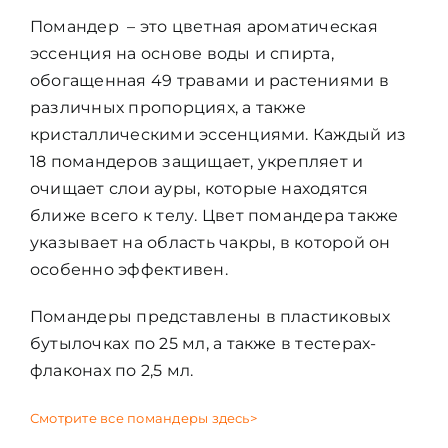
Помандер – это цветная ароматическая
ЦВЕТОВАЯ ЭССЕНЦИЯ
эссенция на основе воды и спирта,
обогащенная 49 травами и растениями в
АРХАНГЕЛОИД
различных пропорциях, а также
кристаллическими эссенциями. Каждый из
18 помандеров защищает, укрепляет и
КОНДИЦИОНЕР
очищает слои ауры, которые находятся
ближе всего к телу. Цвет помандера также
КОСМЕТИКА
указывает на область чакры, в которой он
особенно эффективен.
ПОЛНЫЕ КОМПЛЕКТЫ
Помандеры представлены в пластиковых
бутылочках по 25 мл, а также в тестерах-
УСЛУГИ
флаконах по 2,5 мл.
Смотрите все помандеры здесь>
БЛОГ