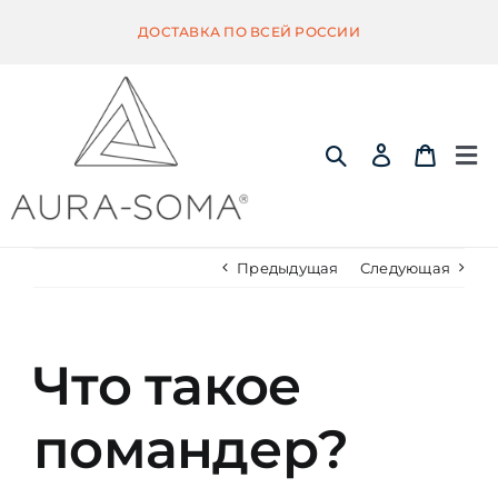
Skip
ДОСТАВКА ПО ВСЕЙ РОССИИ
to
content
Tog
Nav
ИНФОРМАЦИЯ
Предыдущая
Следующая
ЭКВИЛИБРИУМ
Что такое
ПОМАНДЕР
помандер?
КВИНТЭССЕНЦИЯ