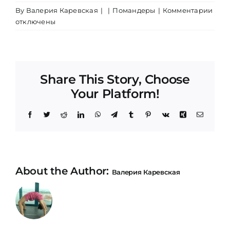
к
By
Валерия Каревская
|
|
Помандеры
|
Комментарии
запи
отключены
Что
тако
пом
Share This Story, Choose
Your Platform!
Facebook
Twitter
Reddit
LinkedIn
WhatsApp
Telegram
Tumblr
Pinterest
Vk
Xing
Email
About the Author:
Валерия Каревская