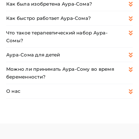
Как была изобретена Аура-Сома?
ЦВЕТОВАЯ ЭССЕНЦИЯ
Как быстро работает Аура-Сома?
Что такое терапевтический набор Аура-
АРХАНГЕЛОИД
Сомы?
КОНДИЦИОНЕР
Аура-Сома для детей
Можно ли принимать Аура-Сому во время
КОСМЕТИКА
беременности?
О нас
ПОЛНЫЕ КОМПЛЕКТЫ
УСЛУГИ
БЛОГ