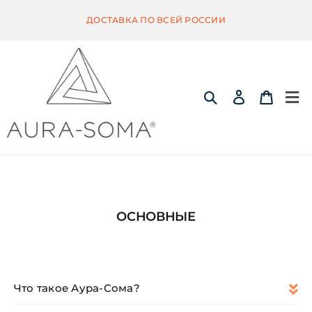
Skip
ДОСТАВКА ПО ВСЕЙ РОССИИ
to
content
Tog
Nav
ИНФОРМАЦИЯ
ЭКВИЛИБРИУМ
ОСНОВНЫЕ
ПОМАНДЕР
Что такое Аура-Сома?
КВИНТЭССЕНЦИЯ