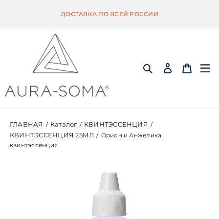
Skip
ДОСТАВКА ПО ВСЕЙ РОССИИ
to
content
Tog
Nav
ИНФОРМАЦИЯ
ГЛАВНАЯ
Каталог
КВИНТЭССЕНЦИЯ
/
/
/
КВИНТЭССЕНЦИЯ 25МЛ
/
Орион и Анжелика
ЭКВИЛИБРИУМ
квинтэссенция
ПОМАНДЕР
КВИНТЭССЕНЦИЯ