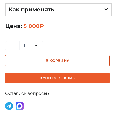
Как применять
Цена:
5 000
₽
Количество
товара
В КОРЗИНУ
Орион
и
Анжелика
КУПИТЬ В 1 КЛИК
квинтэссенция
Остались вопросы?