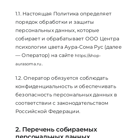
ЦВЕТОВАЯ ЭССЕНЦИЯ
1.1. Настоящая Политика определяет
порядок обработки и защиты
персональных данных, которые
АРХАНГЕЛОИД
собирает и обрабатывает ООО Центра
психологии цвета Аура-Сома Рус (далее
КОНДИЦИОНЕР
— Оператор) на сайте
https://shop-
.
aurasoma.ru
КОСМЕТИКА
1.2. Оператор обязуется соблюдать
конфиденциальность и обеспечивать
ПОЛНЫЕ КОМПЛЕКТЫ
безопасность персональных данных в
соответствии с законодательством
Российской Федерации.
УСЛУГИ
2. Перечень собираемых
БЛОГ
персональных данных