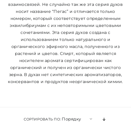
взаимосвязей. Не случайно так же эта серия духов
носит название “Пегас” и отличается только
ЦВЕТОВАЯ ЭССЕНЦИЯ
номером, который соответствует определенным
эквилибриумам с их неповторимыми цветовыми
АРХАНГЕЛОИД
сочетаниями. Эта серия духов создана с
использованием только натурального и
органического эфирного масла, полученного из
КОНДИЦИОНЕР
растений и цветов. Спирт, который является
носителем аромата сертифицирован как
органический и получен из органически чистого
КОСМЕТИКА
зерна. В духах нет синтетических ароматизаторов,
консервантов и продуктов неорганической химии.
ПОЛНЫЕ КОМПЛЕКТЫ
УСЛУГИ
Порядку
СОРТИРОВАТЬ ПО:
БЛОГ