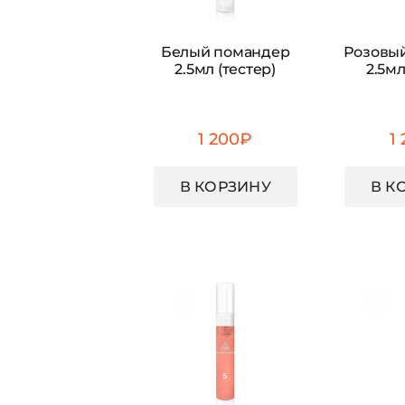
Белый помандер
Розовы
2.5мл (тестер)
2.5мл
1 200
₽
1
В КОРЗИНУ
В К