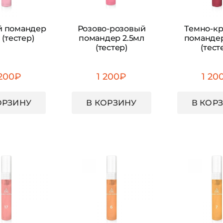
й помандер
Розово-розовый
Темно-к
 (тестер)
помандер 2.5мл
помандер
(тестер)
(тест
 200
₽
1 200
₽
1 20
ОРЗИНУ
В КОРЗИНУ
В КОР