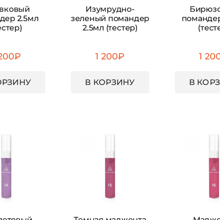
вковый
Изумрудно-
Бирюз
дер 2.5мл
зеленый помандер
помандер
естер)
2.5мл (тестер)
(тест
 200
₽
1 200
₽
1 20
ОРЗИНУ
В КОРЗИНУ
В КОР
летовый
Темная маджента
Мадже