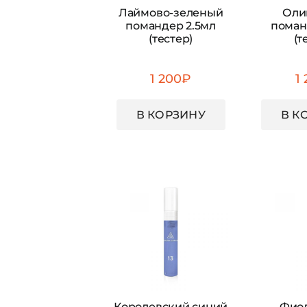
Лаймово-зеленый
Оли
помандер 2.5мл
поман
(тестер)
(т
1 200
₽
1
В КОРЗИНУ
В К
Королевский синий
Фио