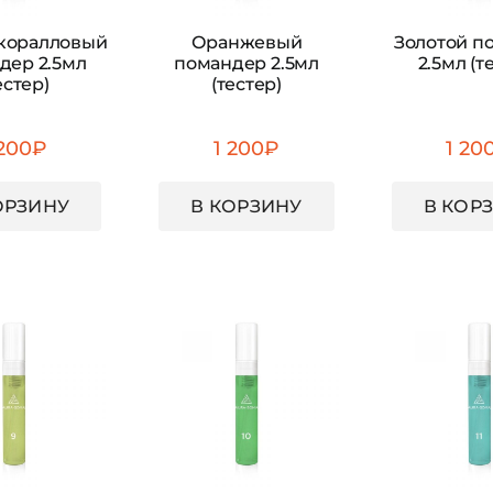
коралловый
Оранжевый
Золотой п
дер 2.5мл
помандер 2.5мл
2.5мл (т
естер)
(тестер)
 200
₽
1 200
₽
1 20
ОРЗИНУ
В КОРЗИНУ
В КОР