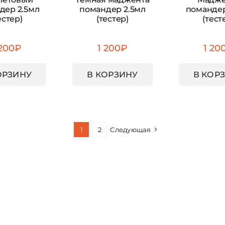
дер 2.5мл
помандер 2.5мл
помандер
естер)
(тестер)
(тест
 200
₽
1 200
₽
1 20
ОРЗИНУ
В КОРЗИНУ
В КОР
1
2
Следующая