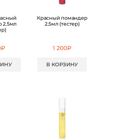
расный
Красный помандер
 2.5мл
2.5мл (тестер)
ер)
0
₽
1 200
₽
ЗИНУ
В КОРЗИНУ