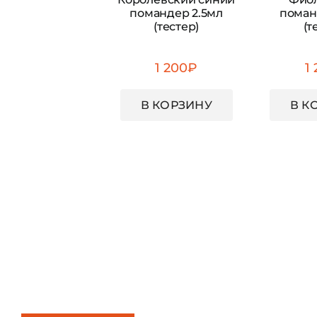
помандер 2.5мл
поман
(тестер)
(т
1 200
₽
1
В КОРЗИНУ
В К