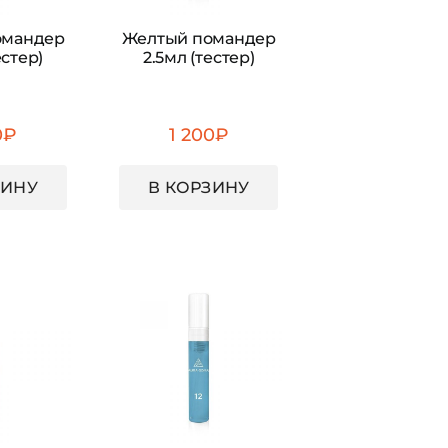
омандер
Желтый помандер
естер)
2.5мл (тестер)
0
₽
1 200
₽
ЗИНУ
В КОРЗИНУ