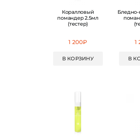
Коралловый
Бледно-
помандер 2.5мл
поман
(тестер)
(т
1 200
₽
1
В КОРЗИНУ
В К