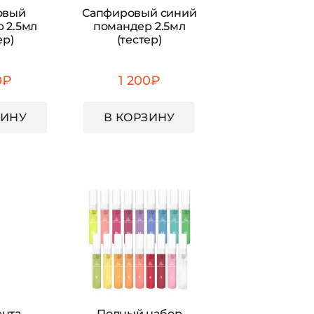
овый
Сапфировый синий
 2.5мл
помандер 2.5мл
ер)
(тестер)
0
₽
1 200
₽
ЗИНУ
В КОРЗИНУ
нта
Полный набор