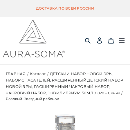
Skip
ДОСТАВКА ПО ВСЕЙ РОССИИ
to
content
Tog
Nav
ИНФОРМАЦИЯ
ГЛАВНАЯ
Каталог
ДЕТСКИЙ НАБОР НОВОЙ ЭРЫ
/
/
,
НАБОР СПАСАТЕЛЕЙ
РАСШИРЕННЫЙ ДЕТСКИЙ НАБОР
,
ЭКВИЛИБРИУМ
НОВОЙ ЭРЫ
РАСШИРЕННЫЙ ЧАКРОВЫЙ НАБОР
,
,
ЧАКРОВЫЙ НАБОР
ЭКВИЛИБРИУМ 50МЛ
,
/
020 – Синий /
Розовый. Звездный ребенок
ПОМАНДЕР
КВИНТЭССЕНЦИЯ