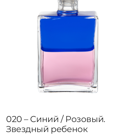
ЦВЕТОВАЯ ЭССЕНЦИЯ
АРХАНГЕЛОИД
КОНДИЦИОНЕР
КОСМЕТИКА
ПОЛНЫЕ КОМПЛЕКТЫ
УСЛУГИ
020 – Синий / Розовый.
Звездный ребенок
БЛОГ