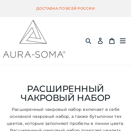
Skip
ДОСТАВКА ПО ВСЕЙ РОССИИ
to
content
Tog
Nav
ИНФОРМАЦИЯ
ЭКВИЛИБРИУМ
РАСШИРЕННЫЙ
ЧАКРОВЫЙ НАБОР
ПОМАНДЕР
Расширенный чакровый набор включает в себя
основной чакровый набор, а также бутылочки тех
КВИНТЭССЕНЦИЯ
цветов, которые заполняют пробелы в линии цвета.
Расширенный чакровый набор помогает увидеть