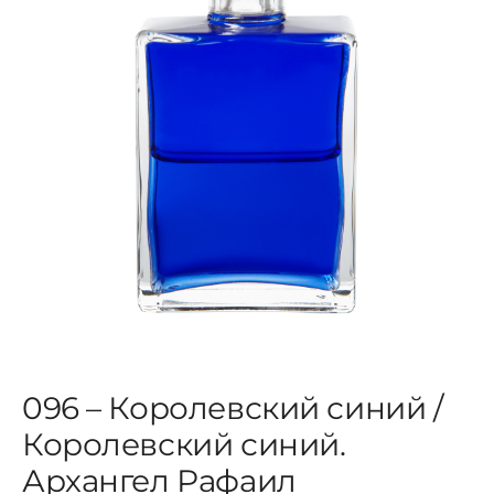
ЦВЕТОВАЯ ЭССЕНЦИЯ
АРХАНГЕЛОИД
КОНДИЦИОНЕР
КОСМЕТИКА
ПОЛНЫЕ КОМПЛЕКТЫ
096 – Королевский синий /
УСЛУГИ
Королевский синий.
Архангел Рафаил
БЛОГ