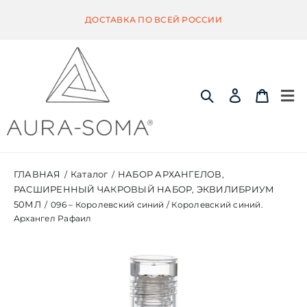
Skip
ДОСТАВКА ПО ВСЕЙ РОССИИ
to
content
Tog
Nav
ИНФОРМАЦИЯ
ГЛАВНАЯ
Каталог
НАБОР АРХАНГЕЛОВ
/
/
,
РАСШИРЕННЫЙ ЧАКРОВЫЙ НАБОР
ЭКВИЛИБРИУМ
,
ЭКВИЛИБРИУМ
50МЛ
/
096 – Королевский синий / Королевский синий.
Архангел Рафаил
ПОМАНДЕР
КВИНТЭССЕНЦИЯ