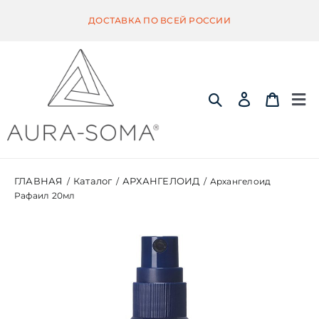
Skip
ДОСТАВКА ПО ВСЕЙ РОССИИ
to
content
Tog
Nav
ИНФОРМАЦИЯ
ГЛАВНАЯ
Каталог
АРХАНГЕЛОИД
/
/
/
Архангелоид
Рафаил 20мл
ЭКВИЛИБРИУМ
ПОМАНДЕР
КВИНТЭССЕНЦИЯ