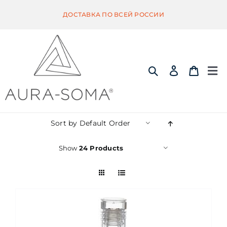
Skip
ДОСТАВКА ПО ВСЕЙ РОССИИ
to
content
Tog
Nav
ИНФОРМАЦИЯ
Sort by
Default Order
ЭКВИЛИБРИУМ
Show
24 Products
ПОМАНДЕР
КВИНТЭССЕНЦИЯ