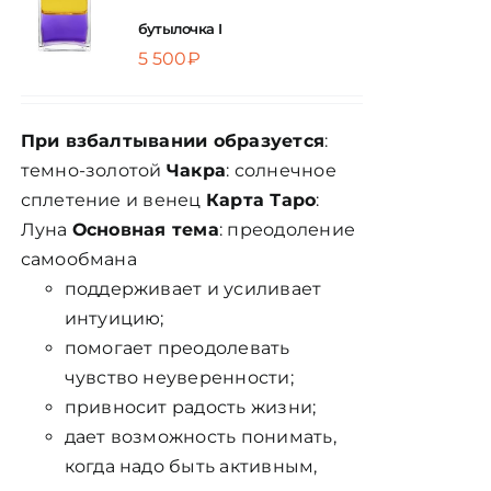
бутылочка I
ЦВЕТОВАЯ ЭССЕНЦИЯ
5 500
₽
АРХАНГЕЛОИД
При взбалтывании образуется
:
темно-золотой
Чакра
: солнечное
КОНДИЦИОНЕР
сплетение и венец
Карта Таро
:
Луна
Основная тема
: преодоление
самообмана
КОСМЕТИКА
поддерживает и усиливает
интуицию;
ПОЛНЫЕ КОМПЛЕКТЫ
помогает преодолевать
чувство неуверенности;
УСЛУГИ
привносит радость жизни;
дает возможность понимать,
когда надо быть активным,
БЛОГ