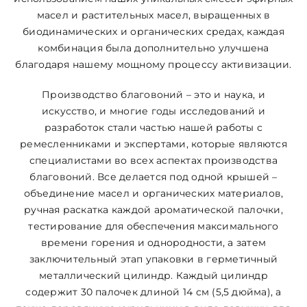
масел и растительных масел, выращенных в
ЦВЕТОВАЯ ЭССЕНЦИЯ
биодинамических и органических средах, каждая
комбинация была дополнительно улучшена
благодаря нашему мощному процессу активизации.
АРХАНГЕЛОИД
Производство благовоний – это и наука, и
искусство, и многие годы исследований и
КОНДИЦИОНЕР
разработок стали частью нашей работы с
ремесленниками и экспертами, которые являются
специалистами во всех аспектах производства
КОСМЕТИКА
благовоний. Все делается под одной крышей –
объединение масел и органических материалов,
ПОЛНЫЕ КОМПЛЕКТЫ
ручная раскатка каждой ароматической палочки,
тестирование для обеспечения максимального
времени горения и однородности, а затем
УСЛУГИ
заключительный этап упаковки в герметичный
металлический цилиндр. Каждый цилиндр
содержит 30 палочек длиной 14 см (5,5 дюйма), а
БЛОГ