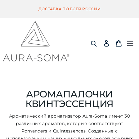
Skip
ДОСТАВКА ПО ВСЕЙ РОССИИ
to
content
Tog
Nav
ИНФОРМАЦИЯ
ЭКВИЛИБРИУМ
АРОМАПАЛОЧКИ
КВИНТЭССЕНЦИЯ
ПОМАНДЕР
Ароматический ароматизатор Aura-Soma имеет 30
различных ароматов, которые соответствуют
КВИНТЭССЕНЦИЯ
Pomanders и Quintessences. Созданные с
использованием наших уникальных смесей эфирных