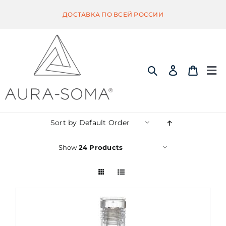
Skip
ДОСТАВКА ПО ВСЕЙ РОССИИ
to
content
Tog
Nav
ИНФОРМАЦИЯ
Sort by
Default Order
ЭКВИЛИБРИУМ
Show
24 Products
ПОМАНДЕР
КВИНТЭССЕНЦИЯ