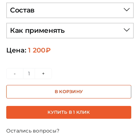
Состав
Как применять
Цена:
1 200
₽
Количество
товара
В КОРЗИНУ
Джвал
Кхул
квинтэссенция
КУПИТЬ В 1 КЛИК
2,5мл
(тестер)
Остались вопросы?