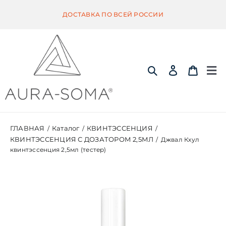
Skip
ДОСТАВКА ПО ВСЕЙ РОССИИ
to
content
Tog
Nav
ИНФОРМАЦИЯ
ГЛАВНАЯ
Каталог
КВИНТЭССЕНЦИЯ
/
/
/
КВИНТЭССЕНЦИЯ С ДОЗАТОРОМ 2,5МЛ
/
Джвал Кхул
ЭКВИЛИБРИУМ
квинтэссенция 2,5мл (тестер)
ПОМАНДЕР
КВИНТЭССЕНЦИЯ