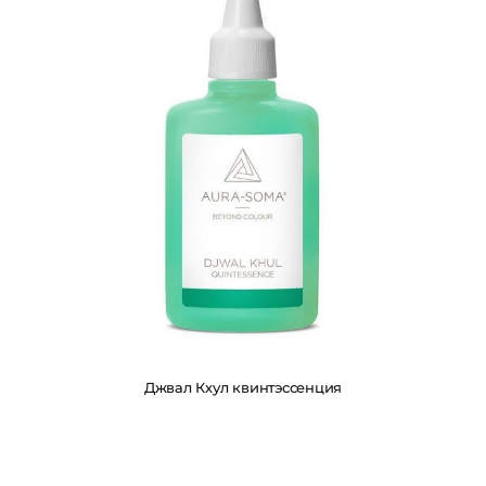
Джвал Кхул квинтэссенция