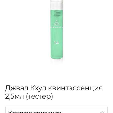
ЦВЕТОВАЯ ЭССЕНЦИЯ
АРХАНГЕЛОИД
КОНДИЦИОНЕР
КОСМЕТИКА
ПОЛНЫЕ КОМПЛЕКТЫ
Джвал Кхул квинтэссенция
УСЛУГИ
2,5мл (тестер)
БЛОГ
Краткое описание