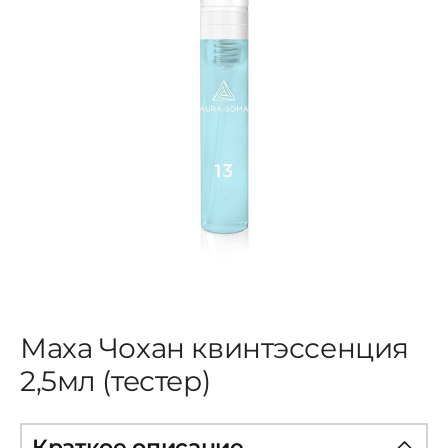
ЦВЕТОВАЯ ЭССЕНЦИЯ
АРХАНГЕЛОИД
КОНДИЦИОНЕР
КОСМЕТИКА
ПОЛНЫЕ КОМПЛЕКТЫ
Маха Чохан квинтэссенция
УСЛУГИ
2,5мл (тестер)
БЛОГ
Краткое описание