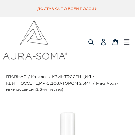
Skip
ДОСТАВКА ПО ВСЕЙ РОССИИ
to
content
Tog
Nav
ИНФОРМАЦИЯ
ГЛАВНАЯ
Каталог
КВИНТЭССЕНЦИЯ
/
/
/
КВИНТЭССЕНЦИЯ С ДОЗАТОРОМ 2,5МЛ
/
Маха Чохан
ЭКВИЛИБРИУМ
квинтэссенция 2,5мл (тестер)
ПОМАНДЕР
КВИНТЭССЕНЦИЯ