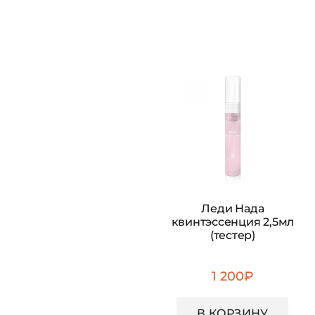
Леди Нада
квинтэссенция 2,5мл
(тестер)
1 200
₽
В КОРЗИНУ