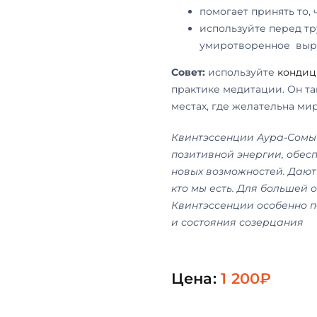
помогает принять то, ч
используйте перед тр
умиротворенное выра
Совет:
используйте
кондиц
практике медитации. Он т
местах, где желательна ми
Квинтэссенции Аура-Сомы 
позитивной энергии, обес
новых возможностей. Дают
кто мы есть. Для большей 
Квинтэссенции особенно 
и состояния созерцания
Цена:
1 200
₽