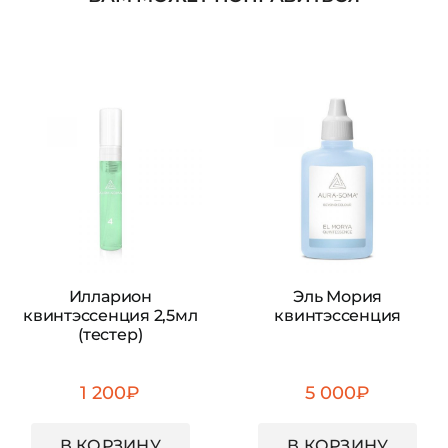
Илларион
Эль Мория
квинтэссенция 2,5мл
квинтэссенция
(тестер)
1 200
₽
5 000
₽
В КОРЗИНУ
В КОРЗИНУ