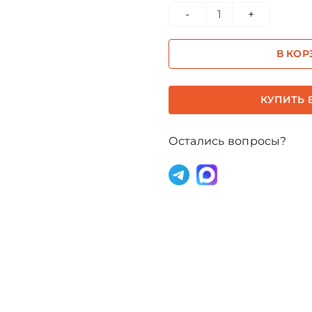
Количество
товара
В КОР
Эль
Мория
квинтэссенция
КУПИТЬ В
2,5мл
(тестер)
Остались вопросы?