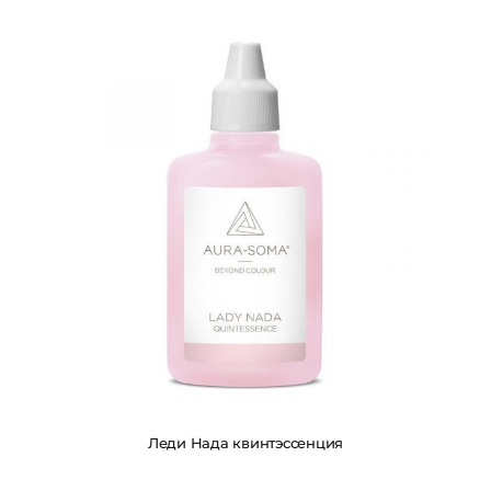
Леди Нада квинтэссенция