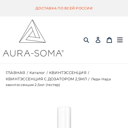
Skip
ДОСТАВКА ПО ВСЕЙ РОССИИ
to
content
Tog
Nav
ИНФОРМАЦИЯ
ГЛАВНАЯ
Каталог
КВИНТЭССЕНЦИЯ
/
/
/
КВИНТЭССЕНЦИЯ С ДОЗАТОРОМ 2,5МЛ
/
Леди Нада
ЭКВИЛИБРИУМ
квинтэссенция 2,5мл (тестер)
ПОМАНДЕР
КВИНТЭССЕНЦИЯ