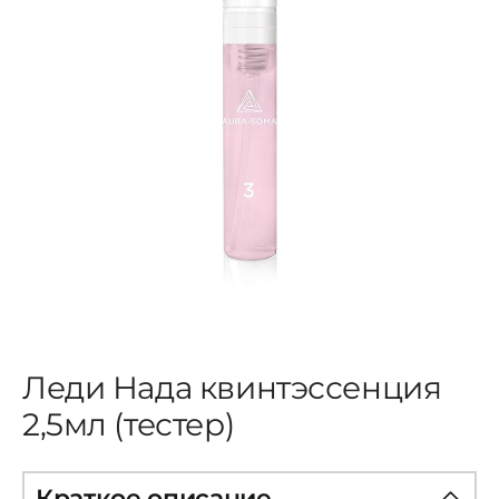
ЦВЕТОВАЯ ЭССЕНЦИЯ
АРХАНГЕЛОИД
КОНДИЦИОНЕР
КОСМЕТИКА
ПОЛНЫЕ КОМПЛЕКТЫ
Леди Нада квинтэссенция
УСЛУГИ
2,5мл (тестер)
БЛОГ
Краткое описание