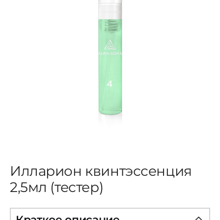
ЦВЕТОВАЯ ЭССЕНЦИЯ
АРХАНГЕЛОИД
КОНДИЦИОНЕР
КОСМЕТИКА
ПОЛНЫЕ КОМПЛЕКТЫ
Илларион квинтэссенция
УСЛУГИ
2,5мл (тестер)
БЛОГ
Краткое описание