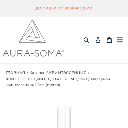
Skip
ДОСТАВКА ПО ВСЕЙ РОССИИ
to
content
Tog
Nav
ИНФОРМАЦИЯ
ГЛАВНАЯ
Каталог
КВИНТЭССЕНЦИЯ
/
/
/
КВИНТЭССЕНЦИЯ С ДОЗАТОРОМ 2,5МЛ
/
Илларион
ЭКВИЛИБРИУМ
квинтэссенция 2,5мл (тестер)
ПОМАНДЕР
КВИНТЭССЕНЦИЯ