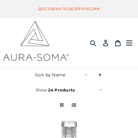
Skip
ДОСТАВКА ПО ВСЕЙ РОССИИ
to
content
Tog
Nav
ИНФОРМАЦИЯ
Sort by
Name
ЭКВИЛИБРИУМ
Show
24 Products
ПОМАНДЕР
КВИНТЭССЕНЦИЯ