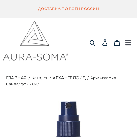
Skip
ДОСТАВКА ПО ВСЕЙ РОССИИ
to
content
Tog
Nav
ИНФОРМАЦИЯ
ГЛАВНАЯ
Каталог
АРХАНГЕЛОИД
/
/
/
Архангелоид
Сандалфон 20мл
ЭКВИЛИБРИУМ
ПОМАНДЕР
КВИНТЭССЕНЦИЯ