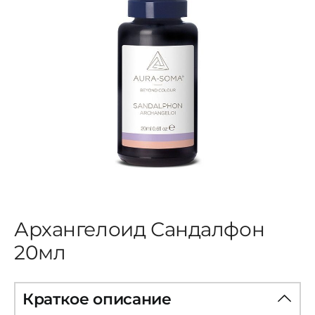
ЦВЕТОВАЯ ЭССЕНЦИЯ
АРХАНГЕЛОИД
КОНДИЦИОНЕР
КОСМЕТИКА
ПОЛНЫЕ КОМПЛЕКТЫ
Архангелоид Сандалфон
20мл
УСЛУГИ
Краткое описание
БЛОГ