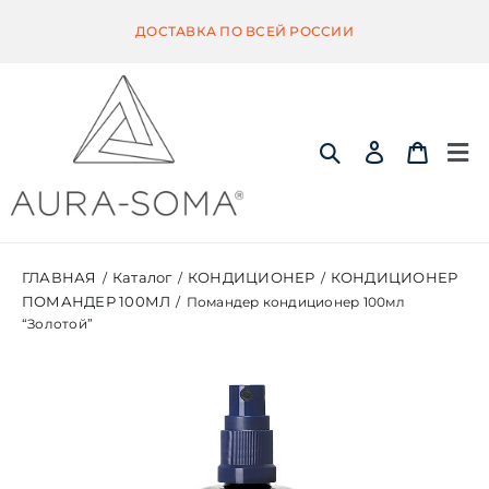
Skip
ДОСТАВКА ПО ВСЕЙ РОССИИ
to
content
Tog
Nav
ИНФОРМАЦИЯ
ГЛАВНАЯ
Каталог
КОНДИЦИОНЕР
КОНДИЦИОНЕР
/
/
/
ПОМАНДЕР 100МЛ
/
Помандер кондиционер 100мл
ЭКВИЛИБРИУМ
“Золотой”
ПОМАНДЕР
КВИНТЭССЕНЦИЯ