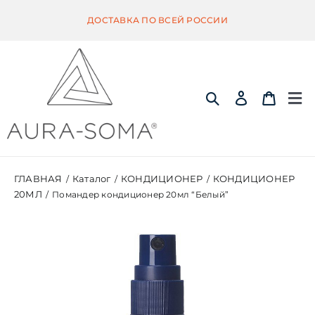
Skip
ДОСТАВКА ПО ВСЕЙ РОССИИ
to
content
Tog
Nav
ИНФОРМАЦИЯ
ГЛАВНАЯ
Каталог
КОНДИЦИОНЕР
КОНДИЦИОНЕР
/
/
/
20МЛ
/
Помандер кондиционер 20мл “Белый”
ЭКВИЛИБРИУМ
ПОМАНДЕР
КВИНТЭССЕНЦИЯ