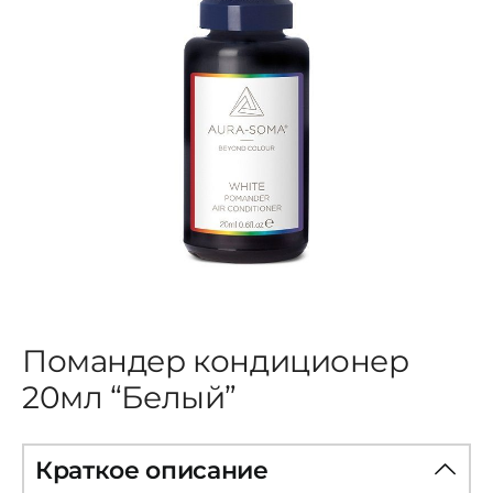
ЦВЕТОВАЯ ЭССЕНЦИЯ
АРХАНГЕЛОИД
КОНДИЦИОНЕР
КОСМЕТИКА
ПОЛНЫЕ КОМПЛЕКТЫ
Помандер кондиционер
20мл “Белый”
УСЛУГИ
Краткое описание
БЛОГ