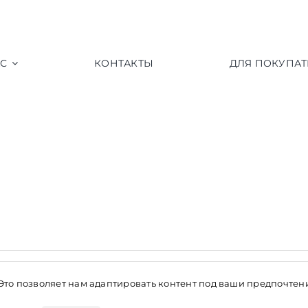
АС
КОНТАКТЫ
ДЛЯ ПОКУПАТ
+7 (903) 769-61-77
 Это позволяет нам адаптировать контент под ваши предпочте
+7 (991) 961-77-38