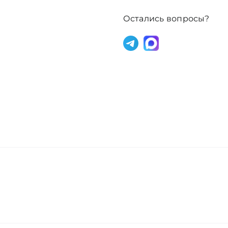
/
Зеленый.
Остались вопросы?
Трубадур
II