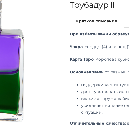
Трубадур II
Краткое описание
При взбалтывании образу
Чакра
: сердце (4) и венец (
Карта Таро
: Королева кубк
Основная тема
: от размыш
поддерживает интуи
дает чувствовать ист
включает дружелюбие
усиливает виденье о
ситуации.
Отличительные качества:
в