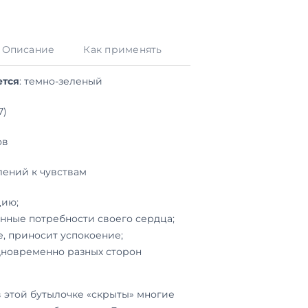
Описание
Как применять
ется
: темно-зеленый
7)
ов
лений к чувствам
цию;
инные потребности своего сердца;
, приносит успокоение;
дновременно разных сторон
 этой бутылочке «скрыты» многие