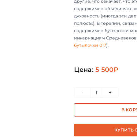
другие, что означает, что э
содержимое объединяет эк
духовность (иногда эти две
полюсах). В терапии, связ
содержимое бутылочки мож
инкарнациям Средневековь
бутылочки 017
).
Цена:
5 500
₽
Количество
товара
В КОР
038
-
Фиолетовый
КУПИТЬ В