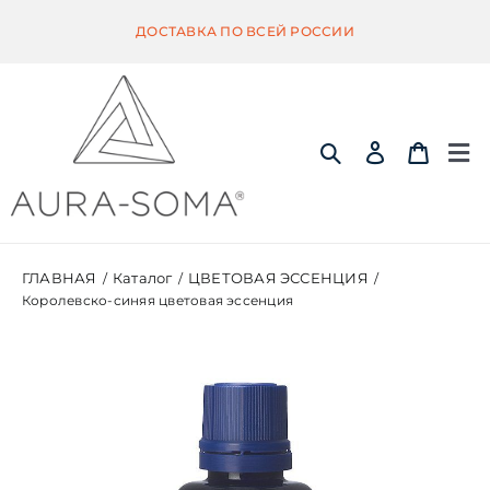
Skip
ДОСТАВКА ПО ВСЕЙ РОССИИ
to
content
Tog
Nav
ИНФОРМАЦИЯ
ГЛАВНАЯ
Каталог
ЦВЕТОВАЯ ЭССЕНЦИЯ
/
/
/
Королевско-синяя цветовая эссенция
ЭКВИЛИБРИУМ
ПОМАНДЕР
КВИНТЭССЕНЦИЯ