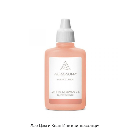
Лао Цзы и Кван Инь квинтэссенция