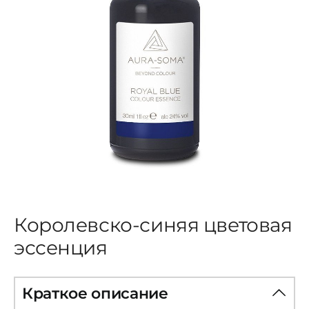
ЦВЕТОВАЯ ЭССЕНЦИЯ
АРХАНГЕЛОИД
КОНДИЦИОНЕР
КОСМЕТИКА
ПОЛНЫЕ КОМПЛЕКТЫ
Королевско-синяя цветовая
эссенция
УСЛУГИ
Краткое описание
БЛОГ