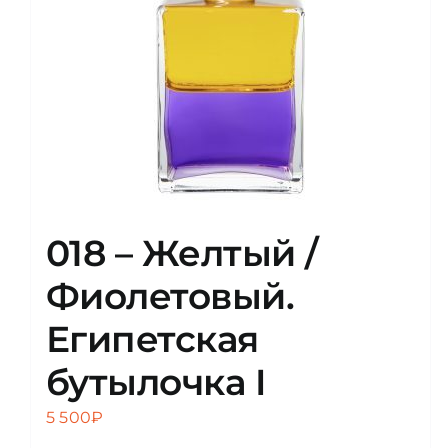
018 – Желтый /
Фиолетовый.
Египетская
бутылочка I
5 500
₽