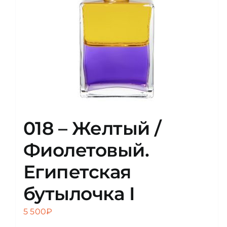
018 – Желтый /
Фиолетовый.
Египетская
бутылочка I
5 500
₽