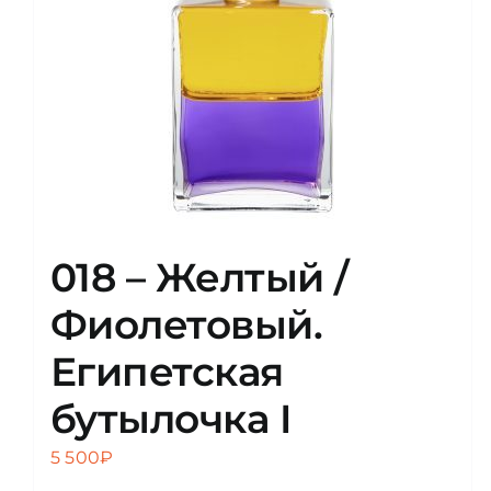
018 – Желтый /
Фиолетовый.
Египетская
бутылочка I
5 500
₽