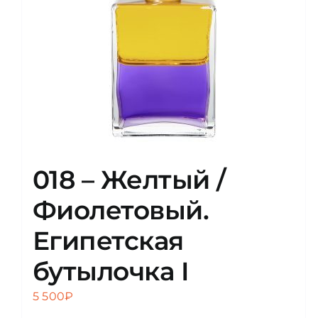
018 – Желтый /
Фиолетовый.
Египетская
бутылочка I
5 500
₽