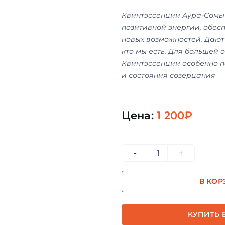
Квинтэссенции Аура-Сомы 
позитивной энергии, обес
новых возможностей. Дают
кто мы есть. Для большей 
Квинтэссенции особенно 
и состояния созерцания
Цена:
1 200
₽
Количество
товара
В КОР
Кутхуми
квинтэссенция
2,5мл
КУПИТЬ В