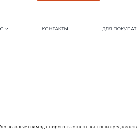
АС
КОНТАКТЫ
ДЛЯ ПОКУПАТ
+7 (903) 769-61-77
 Это позволяет нам адаптировать контент под ваши предпочте
+7 (991) 961-77-38