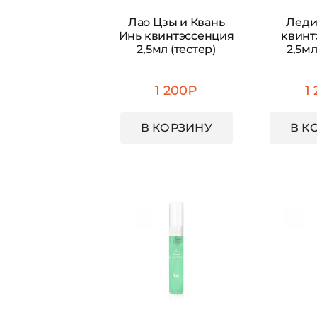
Лао Цзы и Квань
Леди
Инь квинтэссенция
квинт
2,5мл (тестер)
2,5мл
1 200
₽
1
В КОРЗИНУ
В К