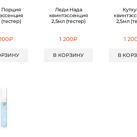
 Порция
Леди Нада
Кутх
эссенция
квинтэссенция
квинтэс
 (тестер)
2,5мл (тестер)
2,5мл (т
 200
₽
1 200
₽
1 20
ОРЗИНУ
В КОРЗИНУ
В КОР