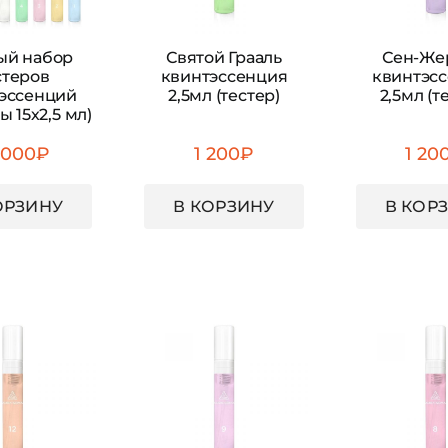
ый набор
Святой Грааль
Сен-Же
стеров
квинтэссенция
квинтэс
эссенций
2,5мл (тестер)
2,5мл (т
ы 15х2,5 мл)
 000
₽
1 200
₽
1 20
ОРЗИНУ
В КОРЗИНУ
В КОР