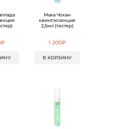
аллада
Маха Чохан
сенция
квинтэссенция
естер)
2,5мл (тестер)
0
₽
1 200
₽
ЗИНУ
В КОРЗИНУ