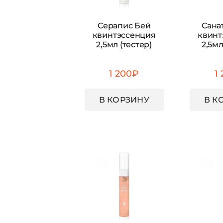
Серапис Бей
Сана
квинтэссенция
квинт
2,5мл (тестер)
2,5мл
1 200
₽
1
В КОРЗИНУ
В К