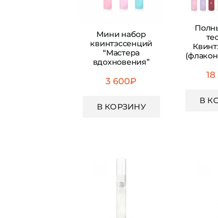
Полн
Мини набор
те
квинтэссенций
Квинт
“Мастера
(флакон
вдохновения”
18
3 600
₽
В К
В КОРЗИНУ