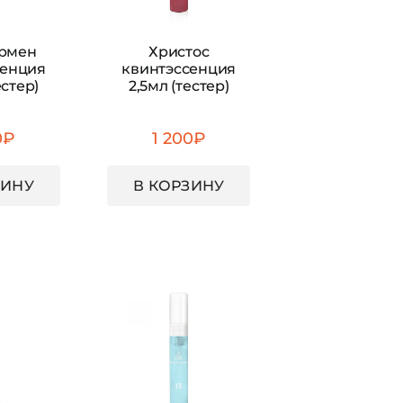
рмен
Христос
сенция
квинтэссенция
естер)
2,5мл (тестер)
0
₽
1 200
₽
ЗИНУ
В КОРЗИНУ