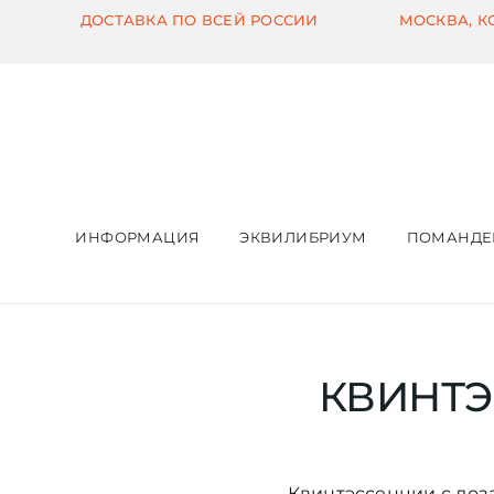
Skip
ДОСТАВКА ПО ВСЕЙ РОССИИ
МОСКВА, 
to
content
ИНФОРМАЦИЯ
ЭКВИЛИБРИУМ
ПОМАНДЕ
КВИНТЭ
Квинтэссенции с доз