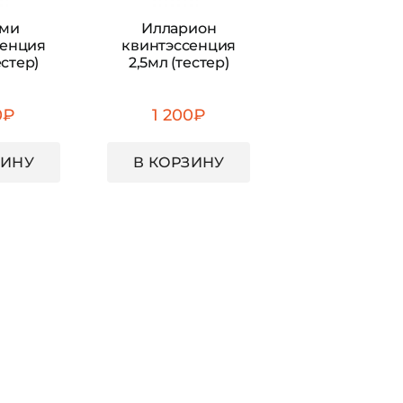
уми
Илларион
сенция
квинтэссенция
естер)
2,5мл (тестер)
0
₽
1 200
₽
ЗИНУ
В КОРЗИНУ