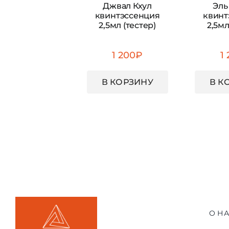
Джвал Кхул
Эль
квинтэссенция
квинт
2,5мл (тестер)
2,5мл
1 200
₽
1
В КОРЗИНУ
В К
О Н