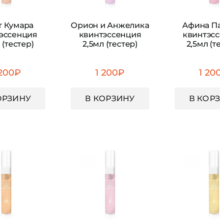
т Кумара
Орион и Анжелика
Афина П
эссенция
квинтэссенция
квинтэс
 (тестер)
2,5мл (тестер)
2,5мл (т
 200
₽
1 200
₽
1 20
ОРЗИНУ
В КОРЗИНУ
В КОР