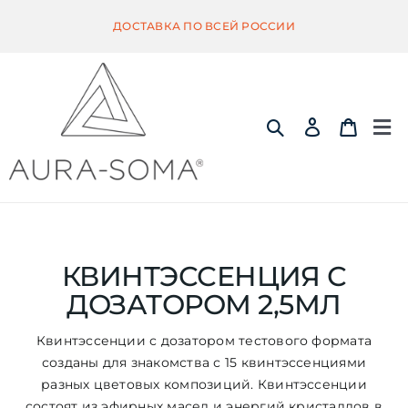
Skip
ДОСТАВКА ПО ВСЕЙ РОССИИ
to
content
Tog
Nav
ИНФОРМАЦИЯ
ЭКВИЛИБРИУМ
КВИНТЭССЕНЦИЯ С
ДОЗАТОРОМ 2,5МЛ
ПОМАНДЕР
Квинтэссенции с дозатором тестового формата
созданы для знакомства с 15 квинтэссенциями
КВИНТЭССЕНЦИЯ
разных цветовых композиций. Квинтэссенции
состоят из эфирных масел и энергий кристаллов в